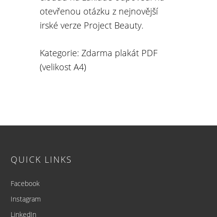
otevřenou otázku z nejnovější
irské verze Project Beauty.
Kategorie:
Zdarma plakát PDF
(velikost A4)
Footer
QUICK LINKS
Facebook
Instagram
LinkedIn