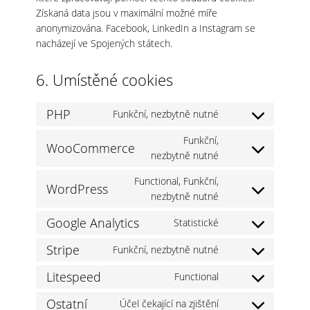
Získaná data jsou v maximální možné míře
anonymizována. Facebook, LinkedIn a Instagram se
nacházejí ve Spojených státech.
6. Umístěné cookies
PHP
Funkční, nezbytně nutné
Consent
to
Funkční,
WooCommerce
service
Consent
nezbytně nutné
php
to
Functional, Funkční,
service
WordPress
Consent
nezbytně nutné
woocommerce
to
Google Analytics
Statistické
service
Consent
wordpress
to
Stripe
Funkční, nezbytně nutné
Consent
service
to
Litespeed
google-
Functional
Consent
service
analytics
to
Ostatní
stripe
Účel čekající na zjištění