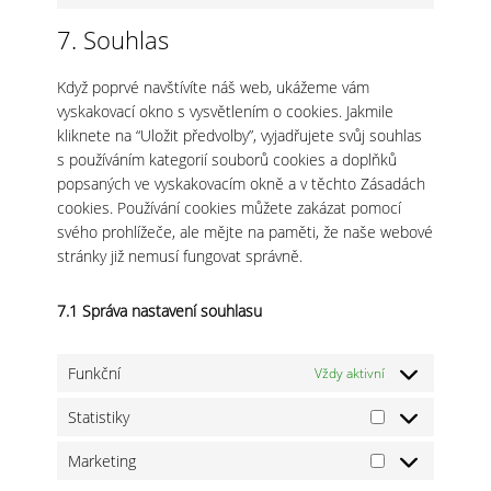
Consent
service
to
litespeed
7. Souhlas
service
ostatní
Když poprvé navštívíte náš web, ukážeme vám
vyskakovací okno s vysvětlením o cookies. Jakmile
kliknete na “Uložit předvolby”, vyjadřujete svůj souhlas
s používáním kategorií souborů cookies a doplňků
popsaných ve vyskakovacím okně a v těchto Zásadách
cookies. Používání cookies můžete zakázat pomocí
svého prohlížeče, ale mějte na paměti, že naše webové
stránky již nemusí fungovat správně.
7.1 Správa nastavení souhlasu
Funkční
Vždy aktivní
Statistiky
Statistiky
Marketing
Marketing