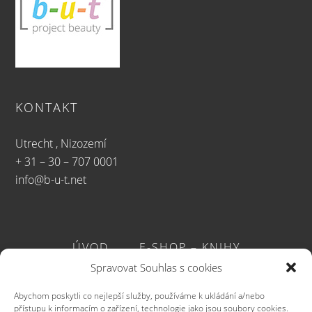
KONTAKT
Utrecht , Nizozemí
+ 31 – 30 – 707 0001
info@b-u-t.net
ÚVOD
E-SHOP – KNIHY
Spravovat Souhlas s cookies
E-SHOP – PLAKÁTY
PROJECT BEAUTY
Abychom poskytli co nejlepší služby, používáme k ukládání a/nebo
přístupu k informacím o zařízení, technologie jako jsou soubory cookies.