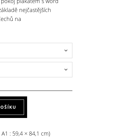
si pokoj plakátem s word
základě nejčastějších
Čechů na
.
Alternative:
KOŠÍKU
t A1 : 59,4 × 84,1 cm)