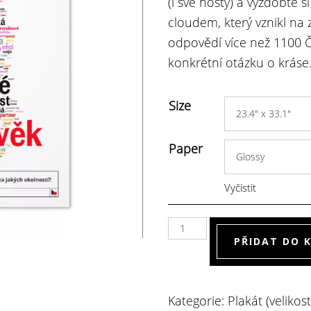
(i své hosty) a vyzdobte 
cloudem, který vznikl na 
odpovědí více než 1100 
konkrétní otázku o kráse
Size
Paper
Vyčistit
Poster
PŘIDAT DO 
Word
Cloud
'Jaká
Kategorie:
Plakát (velikos
krása