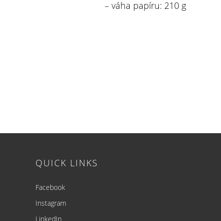
– váha papíru: 210 g
Footer
QUICK LINKS
Facebook
Instagram
LinkedIn