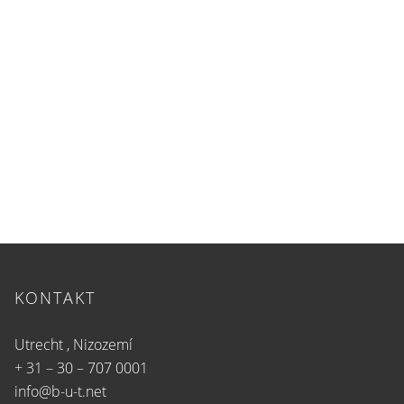
KONTAKT
Utrecht , Nizozemí
+ 31 – 30 – 707 0001
info@b-u-t.net