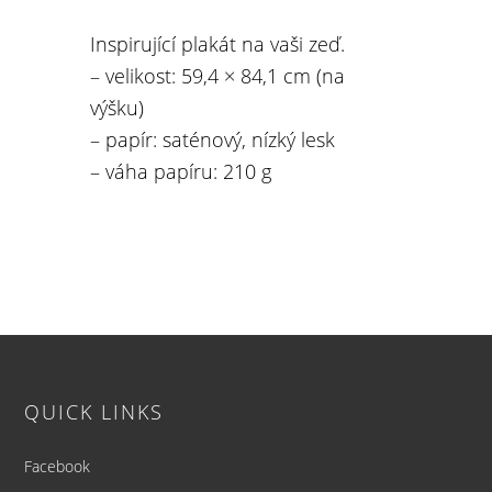
Inspirující plakát na vaši zeď.
– velikost: 59,4 × 84,1 cm (na
výšku)
– papír: saténový, nízký lesk
– váha papíru: 210 g
Footer
QUICK LINKS
Facebook