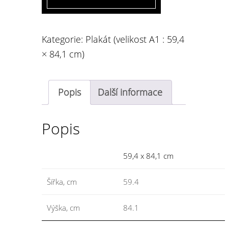
krása
je
Kategorie:
Plakát (velikost A1 : 59,4
nebezpečná
× 84,1 cm)
a
za
jakých
Popis
Další informace
okolností?'
množství
Popis
59,4 x 84,1 cm
Šířka, cm
59.4
Výška, cm
84.1