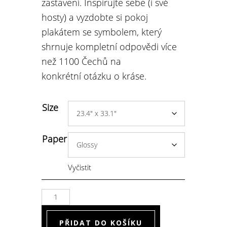
zastavení. Inspirujte sebe (i své
hosty) a vyzdobte si pokoj
plakátem se symbolem, který
shrnuje kompletní odpovědi více
než 1100 Čechů na
konkrétní otázku o kráse.
Size
Paper
Vyčistit
Poster
Alternative:
Symbol
PŘIDAT DO KOŠÍKU
'Jaká